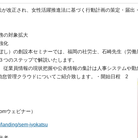
法が改正され、女性活躍推進法に基づく行動計画の策定・届出・情
務の対象拡大
強化
ぼし）の創設本セミナーでは、福岡の社労士、石崎先生（労働
３つのステップで解説いたします。
、従業員情報の現状把握や公表情報の集計は人事システムや勤
勤怠管理クラウドについてご紹介致します。
・開始日程 2
omウェビナー）
p/landing/sem-jyokatsu
当者