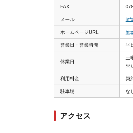
FAX
078
メール
inf
ホームページURL
htt
営業日・営業時間
平
土
休業日
※
利用料金
契
駐車場
な
アクセス