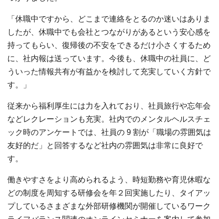
「休職中ですから、どこまで連絡をとるのか迷いはありま
したが、休職中でも会社とつながりがあるという安⼼感を
持ってもらい、復帰後の不安をできるだけ⼩さくするため
に、社内報は送っています。今後も、休職中の社員に、ど
ういった情報共有が有益かを検討して充実していく⽅針で
す。」
従来から福利厚⽣には⼒を⼊れており、社員旅⾏や忘年会
などレクレーションも充実。社内でのメンタルヘルスチェ
ック時のアンケートでは、社員の
9
割が「職場の雰囲気は
友好的だ」と回答するなど社内の雰囲気は⾮常に良好で
す。
働きやすさをより⾼められるよう、時短勤務や育児休暇な
どの制度を周知する研修会を年２回実施したり、タイアッ
プしているさまざまな外部研修機関が開催しているワーク