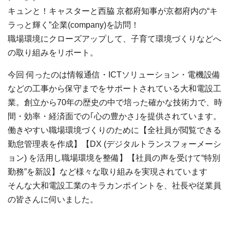
キュンと！キャスターと西脇 京都府知事が京都府内の“キ
ラっと輝く”企業(company)を訪問！
職場環境にクローズアップして、子育て環境づくりなどへ
の取り組みをリポート。
今回 伺ったのは情報通信・ICTソリューション・電機設備
などの工事から保守までをサポートされている大和電設工
業。創立から70年の歴史の中で培った確かな技術力で、時
間・効率・経済面での｢心の豊かさ｣を提供されています。
働きやすい職場環境づくりのために【全社員が閲覧できる
勤怠管理表を作成】【DX (デジタルトランスフォーメーシ
ョン) を活用し職場環境を整備】【社員の声を受けて“特別
勤務”を新設】など様々な取り組みを実現されています
そんな大和電設工業のキラカンポイントを、社長や従業員
の皆さんに伺いました。