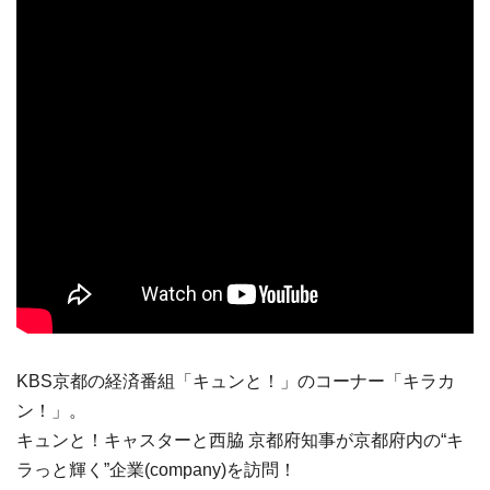
KBS京都の経済番組「キュンと！」のコーナー「キラカ
ン！」。
キュンと！キャスターと西脇 京都府知事が京都府内の“キ
ラっと輝く”企業(company)を訪問！