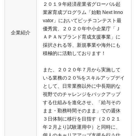
２０１９年経済産業省グローバル起
業家育成プログラム「始動 Next Inno
vator」においてピッチコンテスト最
優秀賞、２０２０年中小企業庁「Ｊ
企業紹介
ＡＰＡＮブランド育成支援事業」に
採択される等、新規事業や海外にも
積極的に活動しております！
また、２０２０年７月から実施して
いる業務の２０%をスキルアップデイ
として、日常業務以外に中長期的な
視野でのチャレンジをバックアップ
する仕組みを進化させ、「給与その
まま・勤務時間そのまま」での週休
３日体制に移行を目指す（２０２１
年２月より試験運用中）と同時に、
個人のキャリアアップ支援を行う仕