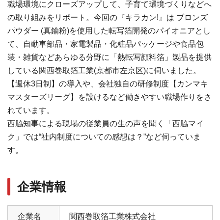
職場環境にクローズアップして、子育て環境づくりなどへ
の取り組みをリポート。今回の『キラカン!』は ブロンズ
パウダー (真鍮粉)を使用した転写箔開発のパイオニアとし
て、自動車部品・家電製品・化粧品パッケージや食品包
装・雑貨などあらゆる分野に「熱転写顔料箔」製品を提供
している関西巻取箔工業(京都市左京区)に伺いました。
【週休3日制】の導入や、会社独自の研修制度【カンマキ
マスターズリーグ】を設けるなど働きやすい職場作りをさ
れています。
西脇知事による現場の従業員の生の声を聞く「西脇マイ
ク」では“社内制度についての感想は？”など伺っていま
す。
企業情報
企業名
関西巻取箔工業株式会社