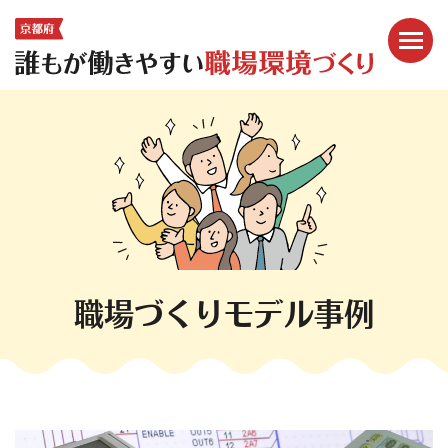
メニ
ここから本文です。
職場づくりモデル事例