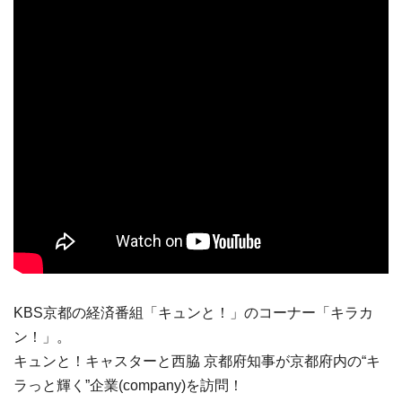
KBS京都の経済番組「キュンと！」のコーナー「キラカ
ン！」。
キュンと！キャスターと西脇 京都府知事が京都府内の“キ
ラっと輝く”企業(company)を訪問！