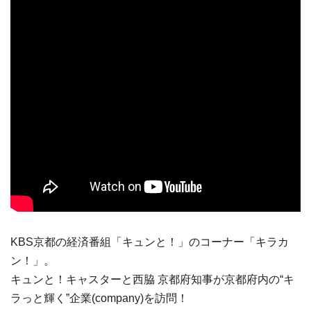
KBS京都の経済番組「キュンと！」のコーナー「キラカ
ン！」。
キュンと！キャスターと西脇 京都府知事が京都府内の“キ
ラっと輝く”企業(company)を訪問！