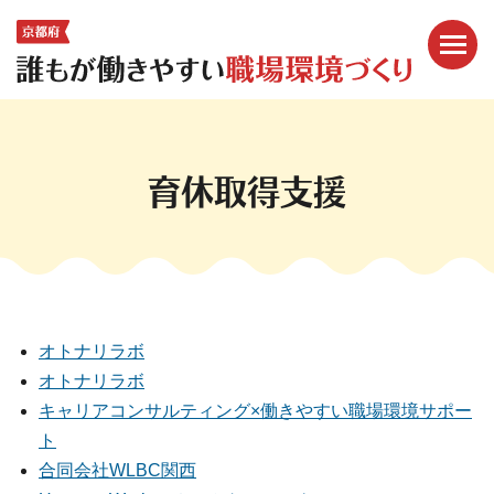
メニ
ここから本文です。
育休取得支援
オトナリラボ
オトナリラボ
キャリアコンサルティング×働きやすい職場環境サポー
ト
合同会社WLBC関西