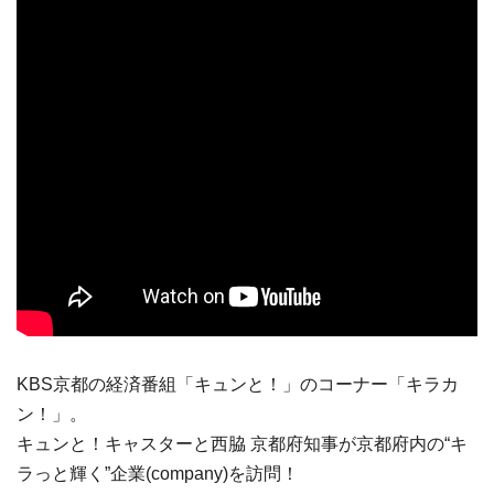
KBS京都の経済番組「キュンと！」のコーナー「キラカ
ン！」。
キュンと！キャスターと西脇 京都府知事が京都府内の“キ
ラっと輝く”企業(company)を訪問！