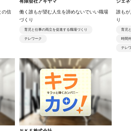
有限会社アキヤマ
ジェネ
との信
働く誰もが望む人生を諦めないでいい職場
誰もが
づくり
り
育児と仕事の両立を促進する職場づくり
育児
テレワーク
時間
テレ
ＮＫＥ株式会社