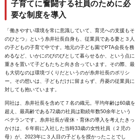
子育てに奮闘する社員のために必
要な制度を導入
「働きやすい環境を常に意識していて、育児への支援もそ
のひとつ」という糸井社長自身も、従業員である妻と３人
の子どもの子育て中です。地元の子ども園でPTA会長を務
めるなど、いかにのびのびとして暮らせるか、という点に
重きを置いて子どもたちと向き合っています。その際、最
も大切なのは環境づくりだというのが糸井社長のポリシ
ー。その想いは、子どもだけに留まらず、丹菱の従業員に
対しても抱いています。
同社は、糸井社長を含めて７名の織元。平均年齢は60歳を
超え、最高齢である72歳の社員は勤続年数50余年という
ベテランです。糸井社長が産休・育休の導入を考えたきっ
かけは、６年前に入社した当時33歳の女性社員（２児の
母）が、2023年に３人目の子どもを授かったことでし