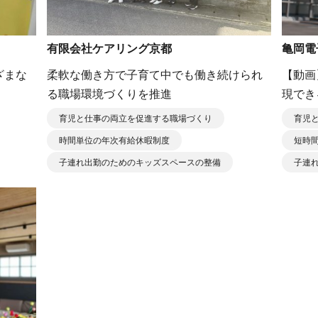
有限会社ケアリング京都
亀岡電
ざまな
柔軟な働き方で子育て中でも働き続けられ
【動画
る職場環境づくりを推進
現でき
育児と仕事の両立を促進する職場づくり
育児
時間単位の年次有給休暇制度
短時
子連れ出勤のためのキッズスペースの整備
子連