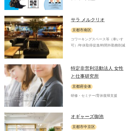
サラ メルクリオ
京都市南区
コワーキングスペース等（車いす
可）/年休取得促進/時間外勤務削減
特定非営利活動法人 女性
と仕事研究所
京都府全体
研修・セミナー/育休復帰支援
オギャーズ御池
京都市中京区