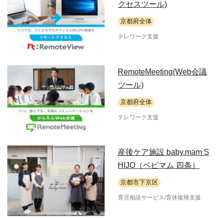
クセスツール)
京都府全体
テレワーク支援
RemoteMeeting(Web会議
ツール)
京都府全体
テレワーク支援
産後ケア施設 baby.mam S
HIJO（ベビマム 四条）
京都市下京区
育児相談サービス/育休復帰支援