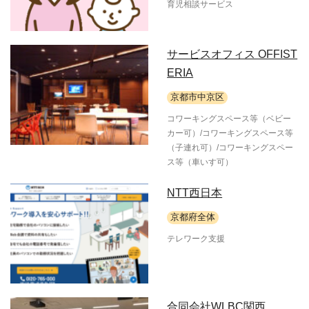
育児相談サービス
サービスオフィス OFFIST
ERIA
京都市中京区
コワーキングスペース等（ベビー
カー可）/コワーキングスペース等
（子連れ可）/コワーキングスペー
ス等（車いす可）
NTT西日本
京都府全体
テレワーク支援
合同会社WLBC関西