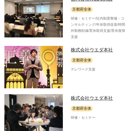
京都府全体
研修・セミナー/社内制度整備・コ
ンサルティング/年休取得促進/時間
外勤務削減/育休取得支援/育休復帰
支援
株式会社ウエダ本社
京都府全体
テレワーク支援
株式会社ウエダ本社
京都府全体
研修・セミナー