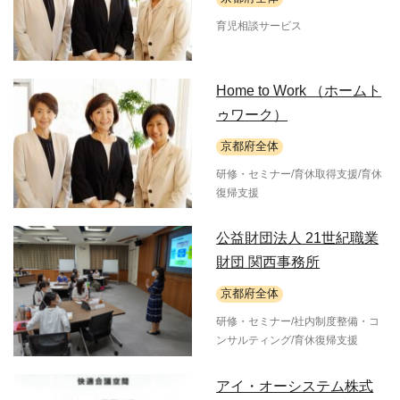
育児相談サービス
Home to Work （ホームト
ゥワーク）
京都府全体
研修・セミナー/育休取得支援/育休
復帰支援
公益財団法人 21世紀職業
財団 関西事務所
京都府全体
研修・セミナー/社内制度整備・コ
ンサルティング/育休復帰支援
アイ・オーシステム株式