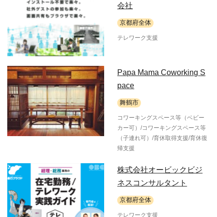
会社
京都府全体
テレワーク支援
Papa Mama Coworking S
pace
舞鶴市
コワーキングスペース等（ベビー
カー可）/コワーキングスペース等
（子連れ可）/育休取得支援/育休復
帰支援
株式会社オービックビジ
ネスコンサルタント
京都府全体
テレワーク支援